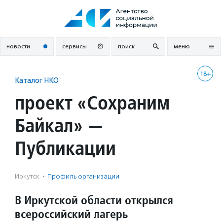
Перейти
к
содержанию
новости
сервисы
поиск
меню
18+
Каталог НКО
проект «Сохраним
Байкал» —
Публикации
Иркутск
·
Профиль организации
В Иркутской области открылся
всероссийский лагерь