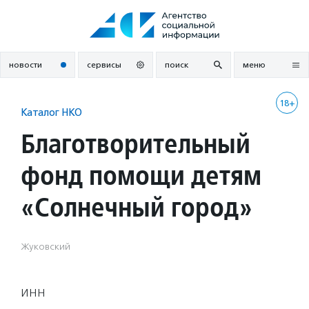
Перейти
к
содержанию
новости
сервисы
поиск
меню
18+
Каталог НКО
Благотворительный
фонд помощи детям
«Солнечный город»
Жуковский
ИНН