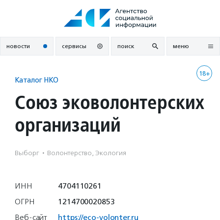
Перейти
к
содержанию
новости
сервисы
поиск
меню
18+
Каталог НКО
Союз эковолонтерских
организаций
Выборг
·
Волонтерство, Экология
ИНН
4704110261
ОГРН
1214700020853
Веб-сайт
https://eco-volonter.ru