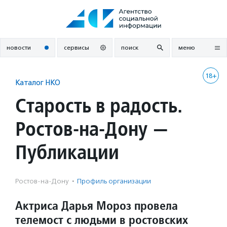
Перейти
к
содержанию
новости
сервисы
поиск
меню
18+
Каталог НКО
Старость в радость.
Ростов-на-Дону —
Публикации
Ростов-на-Дону
·
Профиль организации
Актриса Дарья Мороз провела
телемост с людьми в ростовских