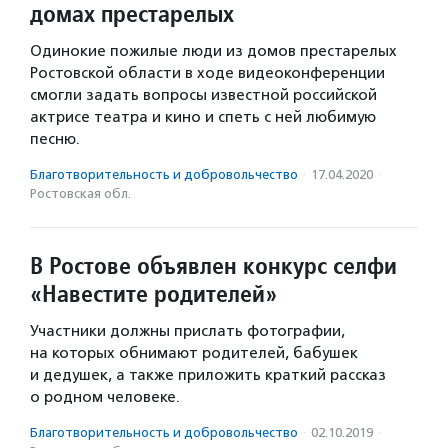
домах престарелых
Одинокие пожилые люди из домов престарелых
Ростовской области в ходе видеоконференции
смогли задать вопросы известной российской
актрисе театра и кино и спеть с ней любимую
песню.
Благотвори­тель­ность и доброволь­чест­во
·
17.04.2020
·
Ростовская обл.
В Ростове объявлен конкурс селфи
«Навестите родителей»
Участники должны прислать фотографии,
на которых обнимают родителей, бабушек
и дедушек, а также приложить краткий рассказ
о родном человеке.
Благотвори­тель­ность и доброволь­чест­во
·
02.10.2019
·