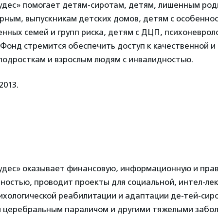
удес» помогает детям-сиротам, детям, лишенным род
рным, выпускникам детских домов, детям с особенно
нных семей и групп риска, детям с ДЦП, психоневро
 Фонд стремится обеспечить доступ к качественной и
подросткам и взрослым людям с инвалидностью.
2013.
удес» оказывает финансовую, информационную и пра
ностью, проводит проекты для социальной, интел-ле
ихологической реабилитации и адаптации де-тей-сир
м церебральным параличом и другими тяжелыми забо