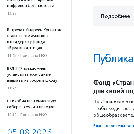
цифровой безопасности
13:27
Подробнее
Встреча с Андреем Ургантом
стала лотом аукциона
в поддержку фонда
«Бумажная птица»
Публика
11:45
·
Прислано НКО
В ОП РФ предложили
установить ежегодные
Фонд «Стран
выплаты на сборы в школу
11:24
для своей п
Стихобиатлон «Км/вслух»
На «Планете» отк
соберет семьи в Липецке
чтобы ходить». П
10:32
·
Прислано НКО
общеобразовател
Благотвори­тель­ност
05.08.2026