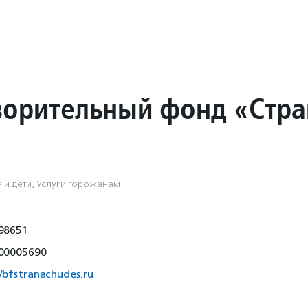
ворительный фонд «Стра
 и дети, Услуги горожанам
98651
00005690
//bfstranachudes.ru