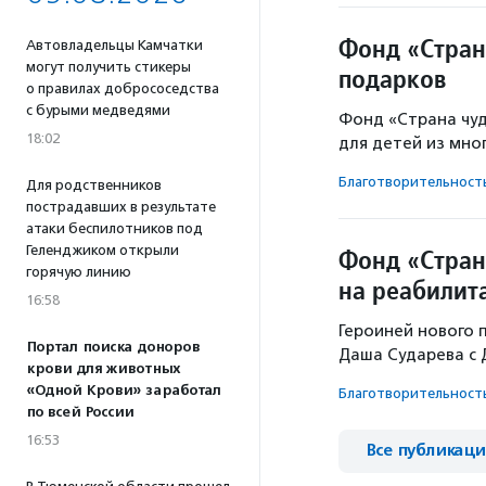
Фонд «Стран
Автовладельцы Камчатки
могут получить стикеры
подарков
о правилах добрососедства
с бурыми медведями
Фонд «Страна чуд
18:02
для детей из мно
Благотвори­тель­ност
Для родственников
пострадавших в результате
атаки беспилотников под
Геленджиком открыли
Фонд «Стран
горячую линию
на реабилит
16:58
Героиней нового 
Портал поиска доноров
Даша Сударева с 
крови для животных
«Одной Крови» заработал
Благотвори­тель­ност
по всей России
16:53
Все публикац