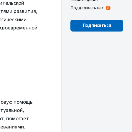
ительской
Поддержать нас
стями развития,
логическими
Подписаться
 своевременной
вовую помощь
ктуальной,
от, помогает
леваниями.