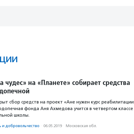
ции
а чудес» на «Планете» собирает средства
одопечной
рыт сбор средств на проект «Ане нужен курс реабилитации
одопечная фонда Аня Ахмедова учится в четвертом классе
ьной школы.
ь и доброволь­чест­во
·
06.05.2019
·
Московская обл.