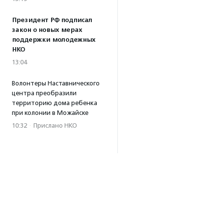
Президент РФ подписал
закон о новых мерах
поддержки молодежных
НКО
13:04
Волонтеры Наставнического
центра преобразили
территорию дома ребенка
при колонии в Можайске
10:32
·
Прислано НКО
04.08.2026
Биологи предупредили,
что развитие туризма
на Камчатке может
навредить косаткам
17:59