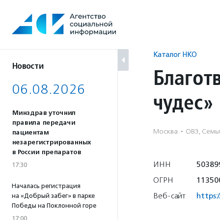
Перейти
к
содержанию
Каталог НКО
Новости
Благот
06.08.2026
чудес»
Минздрав уточнил
правила передачи
Москва
·
ОВЗ, Семья
пациентам
незарегистрированных
в России препаратов
ИНН
50389
17:30
ОГРН
11350
Началась регистрация
Веб-сайт
https:
на «Добрый забег» в парке
Победы на Поклонной горе
17:00