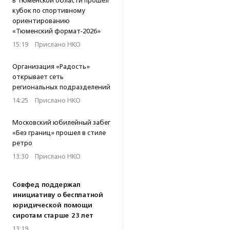
В Тюменской области прошел
кубок по спортивному
ориентированию
«Тюменский формат-2026»
15:19
·
Прислано НКО
Организация «Радость»
открывает сеть
региональных подразделений
14:25
·
Прислано НКО
Московский юбилейный забег
«Без границ» прошел в стиле
ретро
13:30
·
Прислано НКО
Совфед поддержал
инициативу о бесплатной
юридической помощи
сиротам старше 23 лет
13:19