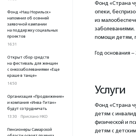
Фонд «Страна ч
опеки, беспризо
Фонд «Наш Норильск»
напомнил об осенней
из малообеспече
заявочной кампании
заболеваниями.
на поддержку социальных
проектов
помощи детям, 
16:31
Год основания – 
Открыт сбор средств
на фестиваль для женщин
с онкозаболеваниями «Еще
краше в танце»
14:50
Услуги
Организация «Продвижение»
и компания «Инва-Титан»
Фонд «Страна ч
будут сотрудничать
детям с инвалид
13:30
·
Прислано НКО
физической и пс
Пенсионеры Самарской
детям с детски
области освоят правила