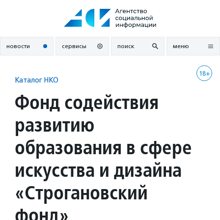
Перейти
к
содержанию
новости
сервисы
поиск
меню
18+
Каталог НКО
Фонд содействия
развитию
образования в сфере
искусства и дизайна
«Строгановский
фонд»