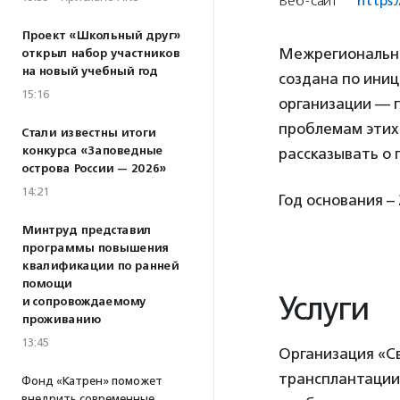
Веб-сайт
https:/
Проект «Школьный друг»
Межрегиональна
открыл набор участников
на новый учебный год
создана по ини
15:16
организации — п
проблемам этих
Стали известны итоги
конкурса «Заповедные
рассказывать о 
острова России — 2026»
14:21
Год основания – 
Минтруд представил
программы повышения
квалификации по ранней
помощи
Услуги
и сопровождаемому
проживанию
13:45
Организация «С
трансплантации 
Фонд «Катрен» поможет
внедрить современные