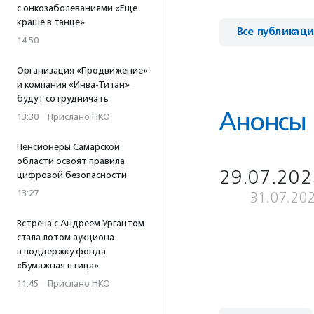
с онкозаболеваниями «Еще
краше в танце»
Все публикац
14:50
Организация «Продвижение»
и компания «Инва-Титан»
будут сотрудничать
Анонсы
13:30
·
Прислано НКО
Пенсионеры Самарской
области освоят правила
29.07.202
цифровой безопасности
13:27
31.07.20
Встреча с Андреем Ургантом
стала лотом аукциона
в поддержку фонда
«Бумажная птица»
11:45
·
Прислано НКО