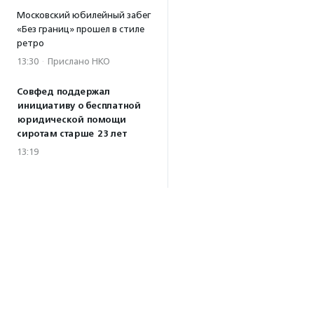
Московский юбилейный забег
«Без границ» прошел в стиле
ретро
13:30
·
Прислано НКО
Совфед поддержал
инициативу о бесплатной
юридической помощи
сиротам старше 23 лет
13:19
Президент РФ подписал
закон о новых мерах
поддержки молодежных
НКО
13:04
Волонтеры Наставнического
центра преобразили
территорию дома ребенка