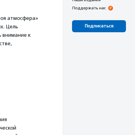
Поддержать нас
воя атмосфера»
Подписаться
х. Цель
ь внимание к
стве,
ния
ической