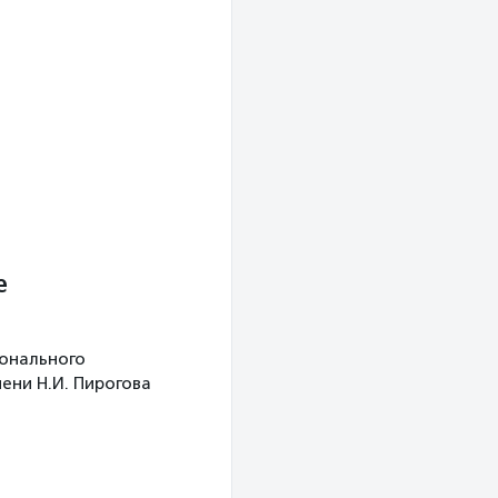
е
ионального
ени Н.И. Пирогова