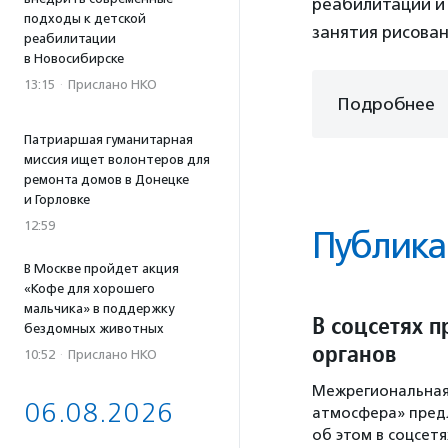
реабилитации и
подходы к детской
занятия рисова
реабилитации
в Новосибирске
13:15
·
Прислано НКО
Подробнее
Патриаршая гуманитарная
миссия ищет волонтеров для
ремонта домов в Донецке
и Горловке
12:59
Публика
В Москве пройдет акция
«Кофе для хорошего
мальчика» в поддержку
В соцсетях 
бездомных животных
органов
10:52
·
Прислано НКО
Межрегиональная
06.08.2026
атмосфера» предл
об этом в соцсетя