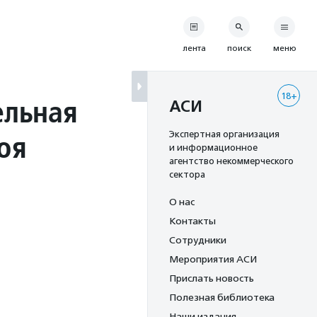
лента
поиск
меню
18+
ельная
АСИ
оя
Экспертная организация
и информационное
агентство некоммерческого
сектора
О нас
Контакты
Сотрудники
Мероприятия АСИ
Прислать новость
Полезная библиотека
Наши издания