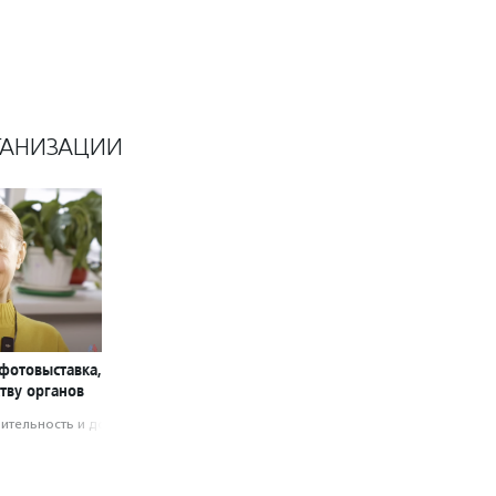
ГАНИЗАЦИИ
фотовыставка,
тву органов
­тель­ность и доброволь­чест­во