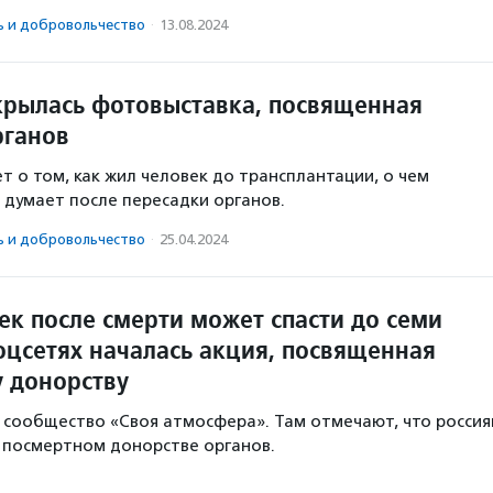
ь и доброволь­чест­во
·
13.08.2024
крылась фотовыставка, посвященная
рганов
т о том, как жил человек до трансплантации, о чем
м думает после пересадки органов.
ь и доброволь­чест­во
·
25.04.2024
ек после смерти может спасти до семи
оцсетях началась акция, посвященная
 донорству
сообщество «Своя атмосфера». Там отмечают, что россия
 посмертном донорстве органов.