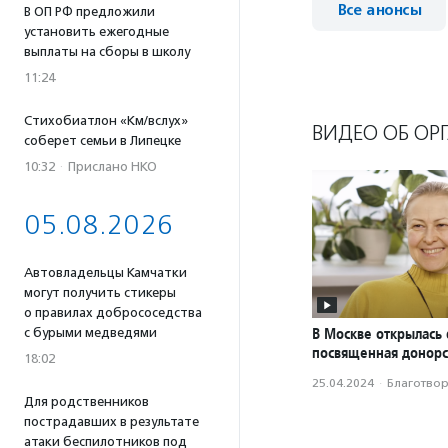
Все анонсы
В ОП РФ предложили
установить ежегодные
выплаты на сборы в школу
11:24
Стихобиатлон «Км/вслух»
ВИДЕО ОБ ОР
соберет семьи в Липецке
10:32
·
Прислано НКО
05.08.2026
Автовладельцы Камчатки
могут получить стикеры
о правилах добрососедства
В Москве открылась 
с бурыми медведями
посвященная донорс
18:02
25.04.2024
·
Благотвори
Для родственников
пострадавших в результате
атаки беспилотников под