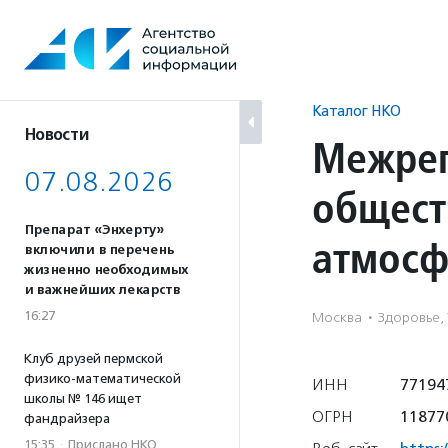
Перейти
к
содержанию
Каталог НКО
Новости
Межрег
07.08.2026
общест
Препарат «Энхерту»
атмосф
включили в перечень
жизненно необходимых
и важнейших лекарств
16:27
Москва
·
Здоровье,
Клуб друзей пермской
физико-математической
ИНН
77194
школы № 146 ищет
ОГРН
11877
фандрайзера
15:35
·
Прислано НКО