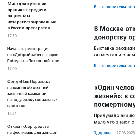
Минздрав уточнил
Благотвори­тель­ност
правила передачи
пациентам
незарегистрированных
В Москве от
в России препаратов
донорству о
17:30
Выставка расскаже
Началась регистрация
он мечтал и о че
на «Добрый забег» в парке
Победы на Поклонной горе
Благотвори­тель­ност
17:00
Фонд «Наш Норильск»
«Один челов
напомнил об осенней
жизней»: в с
заявочной кампании
на поддержку социальных
посмертному
проектов
16:31
Придумало акцию 
мало что знают о
Открыт сбор средств
на фестиваль для женщин
Здоровье
·
17.08.2023