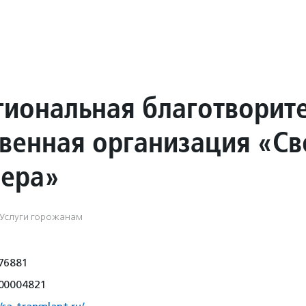
иональная благотворит
венная организация «Св
ера»
 Услуги горожанам
76881
00004821