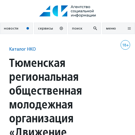
Перейти
к
содержанию
новости
сервисы
поиск
меню
18+
Каталог НКО
Тюменская
региональная
общественная
молодежная
организация
«Движение