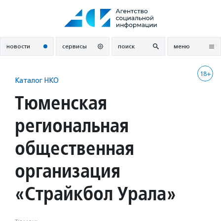
Перейти
к
содержанию
новости
сервисы
поиск
меню
18+
Каталог НКО
Тюменская
региональная
общественная
организация
«Страйкбол Урала»