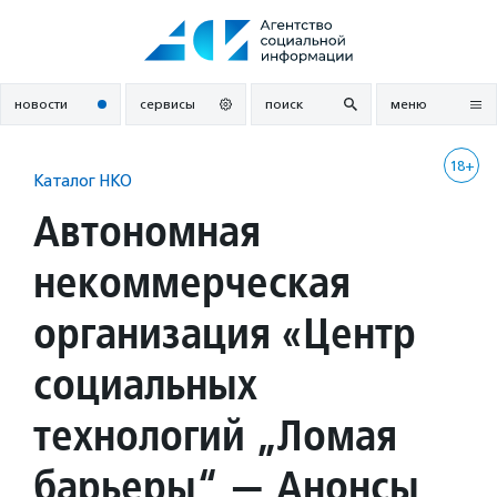
Перейти
к
содержанию
новости
сервисы
поиск
меню
18+
Каталог НКО
Автономная
некоммерческая
организация «Центр
социальных
технологий „Ломая
барьеры“ — Анонсы