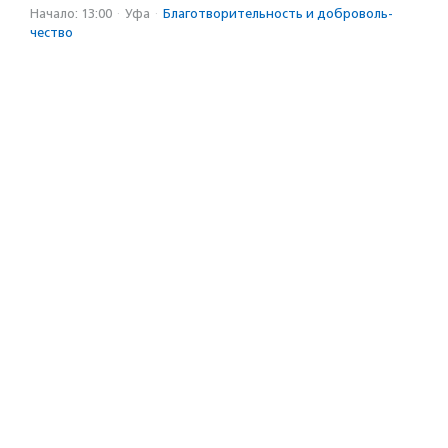
Начало: 13:00
·
Уфа
·
Благотвори­тель­ность и доброволь­
чест­во