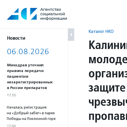
Перейти
к
содержанию
Каталог НКО
Новости
Калини
06.08.2026
молоде
Минздрав уточнил
органи
правила передачи
пациентам
защите
незарегистрированных
в России препаратов
17:30
чрезвы
Началась регистрация
пропав
на «Добрый забег» в парке
Победы на Поклонной горе
17:00