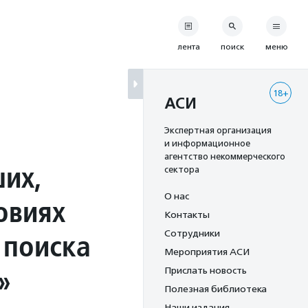
лента
поиск
меню
18+
АСИ
Экспертная организация
и информационное
агентство некоммерческого
ших,
сектора
О нас
овиях
Контакты
 поиска
Сотрудники
Мероприятия АСИ
»
Прислать новость
Полезная библиотека
Наши издания