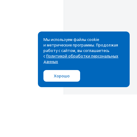
Мы используем файлы cookie
и метрические программы. Продолжая
работу с сайтом, вы соглашаетесь
Рассылка
с
Политикой обработки персональных
данных
Cамые свежие новости,
лучшие материалы в вашем
Хорошо
почтовом ящике
Подписаться