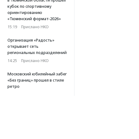
В Тюменской области прошел
кубок по спортивному
ориентированию
«Тюменский формат-2026»
15:19
·
Прислано НКО
Организация «Радость»
открывает сеть
региональных подразделений
14:25
·
Прислано НКО
Московский юбилейный забег
«Без границ» прошел в стиле
ретро
13:30
·
Прислано НКО
Совфед поддержал
инициативу о бесплатной
юридической помощи
сиротам старше 23 лет
13:19