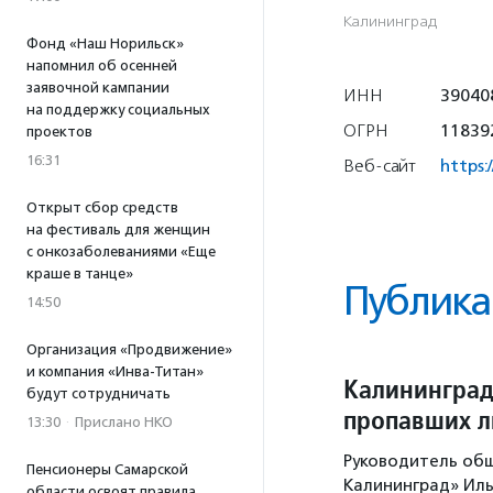
Калининград
Фонд «Наш Норильск»
напомнил об осенней
заявочной кампании
ИНН
39040
на поддержку социальных
ОГРН
11839
проектов
16:31
Веб-сайт
https:
Открыт сбор средств
на фестиваль для женщин
с онкозаболеваниями «Еще
краше в танце»
Публика
14:50
Организация «Продвижение»
и компания «Инва-Титан»
Калининград
будут сотрудничать
пропавших 
13:30
·
Прислано НКО
Руководитель об
Пенсионеры Самарской
Калининград» Иль
области освоят правила