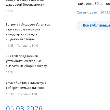
найдено, 30 из ни
цифровой безопасности
13:27
Семья и дети
·
20.12.
Встреча с Андреем Ургантом
Все публикац
стала лотом аукциона
в поддержку фонда
«Бумажная птица»
11:45
·
Прислано НКО
В ОП РФ предложили
установить ежегодные
выплаты на сборы в школу
11:24
Стихобиатлон «Км/вслух»
соберет семьи в Липецке
10:32
·
Прислано НКО
05.08.2026