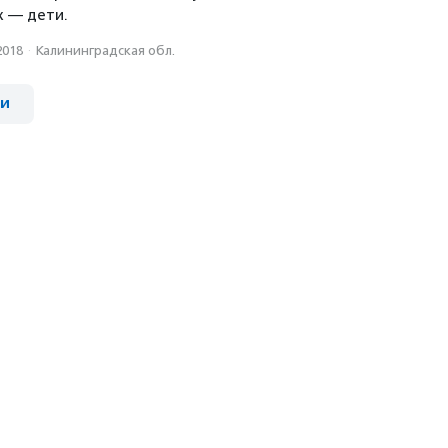
х — дети.
2018
·
Калининградская обл.
ии