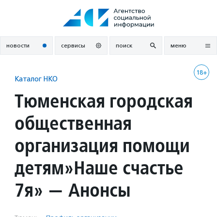
Перейти
к
содержанию
новости
сервисы
поиск
меню
18+
Каталог НКО
Тюменская городская
общественная
организация помощи
детям»Наше счастье
7я» — Анонсы