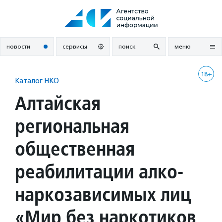
Перейти
к
содержанию
новости
сервисы
поиск
меню
18+
Каталог НКО
Алтайская
региональная
общественная
реабилитации алко-
наркозависимых лиц
«Мир без наркотиков