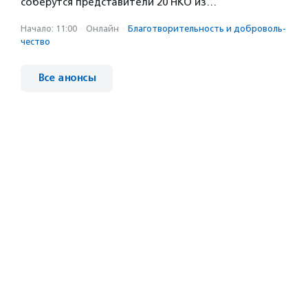
соберутся представители 20 НКО из…
Начало: 11:00
·
Онлайн
·
Благотвори­тель­ность и доброволь­
чест­во
Все анонсы