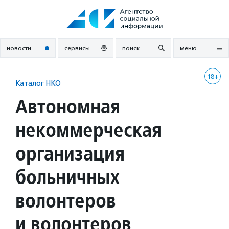
Перейти
к
содержанию
новости
сервисы
поиск
меню
18+
Каталог НКО
Автономная
некоммерческая
организация
больничных
волонтеров
и волонтеров