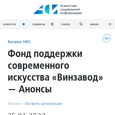
Перейти
к
содержанию
новости
сервисы
поиск
меню
18+
Каталог НКО
Фонд поддержки
современного
искусства «Винзавод»
— Анонсы
Москва
·
Профиль организации