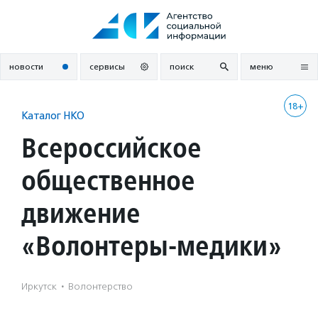
Перейти
к
содержанию
новости
сервисы
поиск
меню
18+
Каталог НКО
Всероссийское
общественное
движение
«Волонтеры-медики»
Иркутск
·
Волонтерство