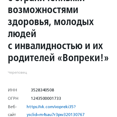
возможностями
здоровья, молодых
людей
с инвалидностью и их
родителей «Вопреки!»
Череповец
ИНН
3528340508
ОГРН
1243500001733
Веб-
https://vk.com/vopreki35?
сайт
ysclid=m4sau7r3pw320130767