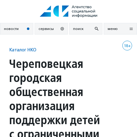
Перейти
к
содержанию
новости
сервисы
поиск
меню
18+
Каталог НКО
Череповецкая
городская
общественная
организация
поддержки детей
с ограниченными