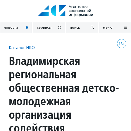
Перейти
к
содержанию
новости
сервисы
поиск
меню
18+
Каталог НКО
Владимирская
региональная
общественная детско-
молодежная
организация
содействия