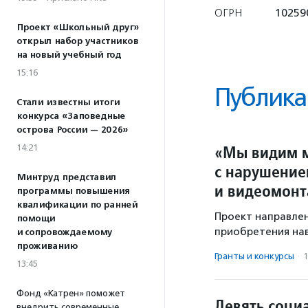
ОГРН
10259
Проект «Школьный друг»
открыл набор участников
на новый учебный год
15:16
Публика
Стали известны итоги
конкурса «Заповедные
острова России — 2026»
«Мы видим м
14:21
с нарушение
Минтруд представил
и видеомон
программы повышения
квалификации по ранней
Проект направлен
помощи
приобретения на
и сопровождаемому
проживанию
Гранты и конкурсы
·
1
13:45
Фонд «Катрен» поможет
Девять соци
внедрить современные