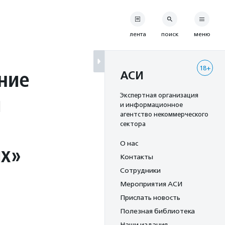
лента
поиск
меню
18+
ние
АСИ
й
Экспертная организация
и информационное
агентство некоммерческого
сектора
О нас
их»
Контакты
Сотрудники
Мероприятия АСИ
Прислать новость
Полезная библиотека
Наши издания