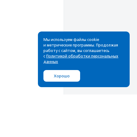
Мы используем файлы cookie
и метрические программы. Продолжая
работу с сайтом, вы соглашаетесь
Рассылка
с
Политикой обработки персональных
данных
Cамые свежие новости,
лучшие материалы в вашем
Хорошо
почтовом ящике
Подписаться