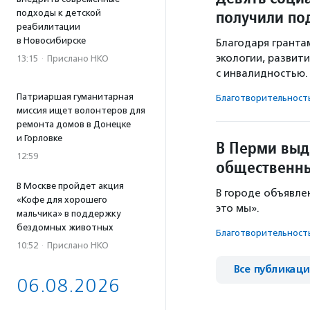
получили по
подходы к детской
реабилитации
в Новосибирске
Благодаря гранта
экологии, развит
13:15
·
Прислано НКО
с инвалидностью.
Патриаршая гуманитарная
Благотвори­тель­ност
миссия ищет волонтеров для
ремонта домов в Донецке
и Горловке
В Перми выд
12:59
общественн
В Москве пройдет акция
В городе объявле
«Кофе для хорошего
это мы».
мальчика» в поддержку
бездомных животных
Благотвори­тель­ност
10:52
·
Прислано НКО
Все публикац
06.08.2026