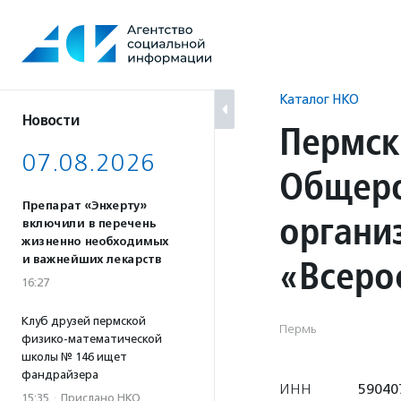
Перейти
к
содержанию
Каталог НКО
Новости
Пермск
07.08.2026
Общеро
Препарат «Энхерту»
органи
включили в перечень
жизненно необходимых
«Всеро
и важнейших лекарств
16:27
Клуб друзей пермской
Пермь
физико-математической
школы № 146 ищет
фандрайзера
ИНН
59040
15:35
·
Прислано НКО