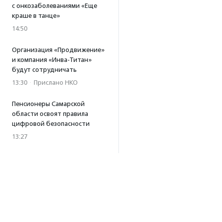
с онкозаболеваниями «Еще
краше в танце»
14:50
Организация «Продвижение»
и компания «Инва-Титан»
будут сотрудничать
13:30
·
Прислано НКО
Пенсионеры Самарской
области освоят правила
цифровой безопасности
13:27
Встреча с Андреем Ургантом
стала лотом аукциона
в поддержку фонда
«Бумажная птица»
11:45
·
Прислано НКО