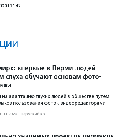
00011147
ции
ир»: впервые в Перми людей
м слуха обучают основам фото-
тажа
 на адаптацию глухих людей в обществе путем
выков пользования фото-, видеоредакторами.
0.11.2020
·
Пермский кр.
ально значимых проектов пермяков