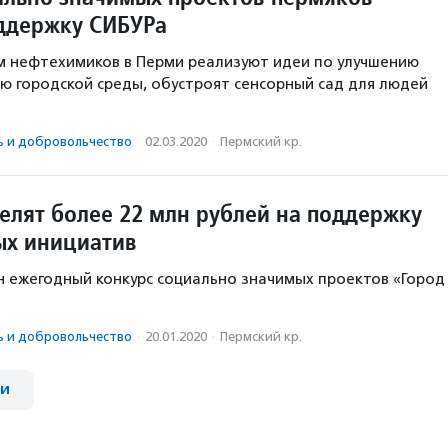
ддержку СИБУРа
м нефтехимиков в Перми реализуют идеи по улучшению
ию городской среды, обустроят сенсорный сад для людей
ь и доброволь­чест­во
·
02.03.2020
·
Пермский кр.
елят более 22 млн рублей на поддержку
ых инициатив
н ежегодный конкурс социально значимых проектов «Город
ь и доброволь­чест­во
·
20.01.2020
·
Пермский кр.
ии