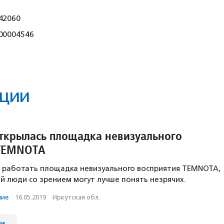
42060
00004546
ции
открылась площадка невизуального
 ТЕМNОТА
а работать площадка невизуального восприятия ТЕМNОТА,
й люди со зрением могут лучше понять незрячих.
ние
·
16.05.2019
·
Иркутская обл.
ии