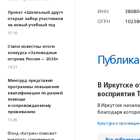
ИНН
38080
Проект «Школьный друг»
открыл набор участников
ОГРН
10238
на новый учебный год
15:16
Стали известны итоги
конкурса «Заповедные
Публика
острова России — 2026»
14:21
Минтруд представил
В Иркутске 
программы повышения
восприятия
квалификации по ранней
помощи
В Иркутске начал
и сопровождаемому
проживанию
благодаря которо
13:45
Культура и просвеще
Фонд «Катрен» поможет
Все публикац
внедрить современные