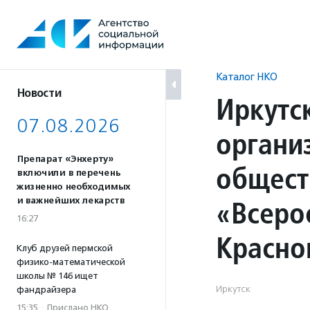
Перейти
к
содержанию
Каталог НКО
Новости
Иркутс
07.08.2026
органи
Препарат «Энхерту»
общест
включили в перечень
жизненно необходимых
«Всеро
и важнейших лекарств
16:27
Красно
Клуб друзей пермской
физико-математической
школы № 146 ищет
Иркутск
фандрайзера
15:35
·
Прислано НКО