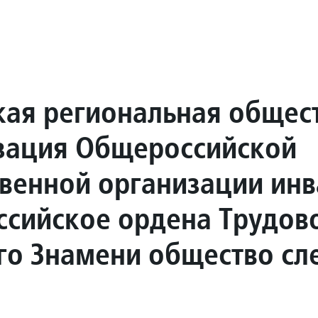
кая региональная общес
зация Общероссийской
венной организации ин
ссийское ордена Трудов
го Знамени общество сл