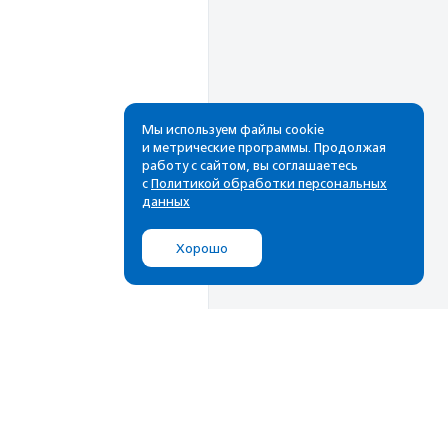
Мы используем файлы cookie
и метрические программы. Продолжая
работу с сайтом, вы соглашаетесь
Рассылка
с
Политикой обработки персональных
данных
Cамые свежие новости,
лучшие материалы в вашем
Хорошо
почтовом ящике
Подписаться