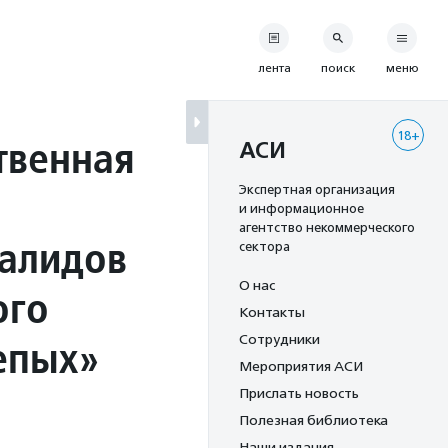
лента
поиск
меню
18+
твенная
АСИ
Экспертная организация
и информационное
агентство некоммерческого
валидов
сектора
О нас
ого
Контакты
епых»
Сотрудники
Мероприятия АСИ
Прислать новость
Полезная библиотека
Наши издания