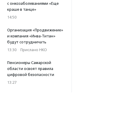
с онкозаболеваниями «Еще
краше в танце»
14:50
Организация «Продвижение»
и компания «Инва-Титан»
будут сотрудничать
13:30
·
Прислано НКО
Пенсионеры Самарской
области освоят правила
цифровой безопасности
13:27
Встреча с Андреем Ургантом
стала лотом аукциона
в поддержку фонда
«Бумажная птица»
11:45
·
Прислано НКО