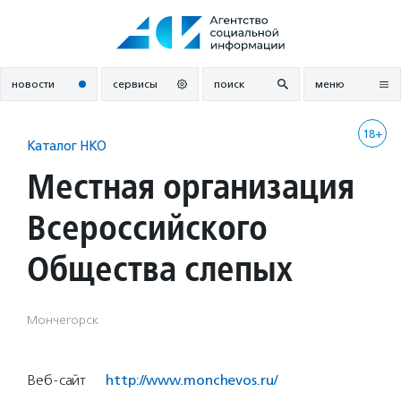
Перейти
к
содержанию
новости
сервисы
поиск
меню
18+
Каталог НКО
Местная организация
Всероссийского
Общества слепых
Мончегорск
Веб-сайт
http://www.monchevos.ru/