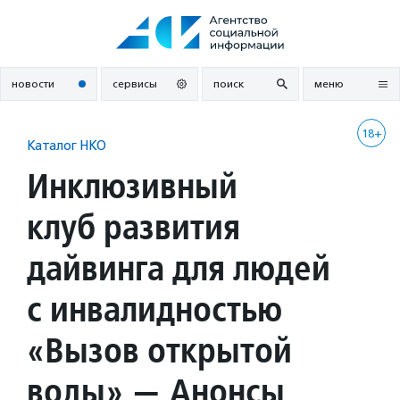
Перейти
к
содержанию
новости
сервисы
поиск
меню
18+
Каталог НКО
Инклюзивный
клуб развития
дайвинга для людей
с инвалидностью
«Вызов открытой
воды» — Анонсы