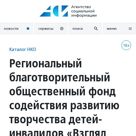
Перейти
к
содержанию
новости
сервисы
поиск
меню
18+
Каталог НКО
Региональный
благотворительный
общественный фонд
содействия развитию
творчества детей-
инвалидов «Взгляд