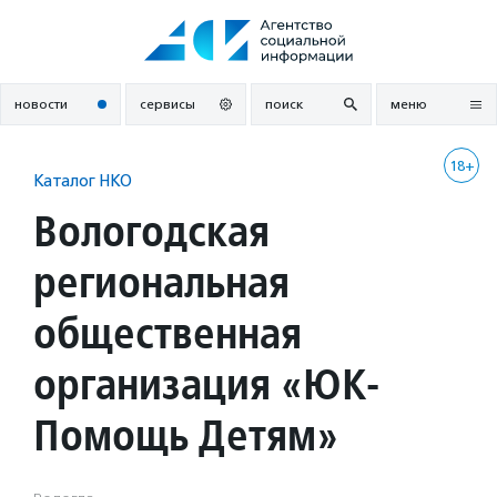
Перейти
к
содержанию
новости
сервисы
поиск
меню
18+
Каталог НКО
Вологодская
региональная
общественная
организация «ЮК-
Помощь Детям»