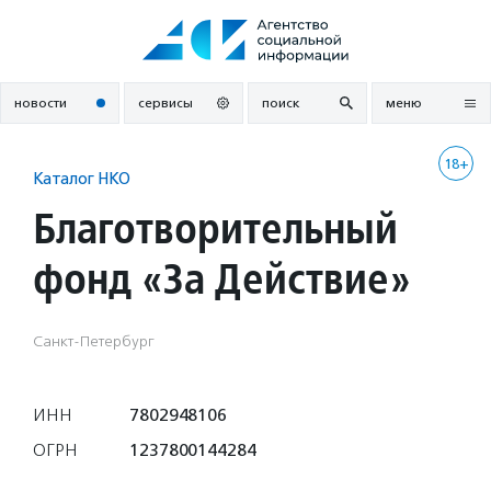
Перейти
к
содержанию
новости
сервисы
поиск
меню
18+
Каталог НКО
Благотворительный
фонд «За Действие»
Санкт-Петербург
ИНН
7802948106
ОГРН
1237800144284