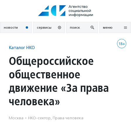
Перейти
к
содержанию
новости
сервисы
поиск
меню
18+
Каталог НКО
Общероссийское
общественное
движение «За права
человека»
Москва
·
НКО-сектор, Права человека