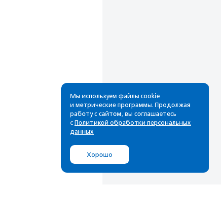
Мы используем файлы cookie
и метрические программы. Продолжая
Рассылка
работу с сайтом, вы соглашаетесь
с
Политикой обработки персональных
данных
Cамые свежие новости,
лучшие материалы в вашем
почтовом ящике
Хорошо
Подписаться