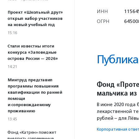
ИНН
115645
Проект «Школьный друг»
открыл набор участников
ОГРН
64500
на новый учебный год
15:16
Стали известны итоги
конкурса «Заповедные
Публика
острова России — 2026»
14:21
Минтруд представил
Фонд «Проте
программы повышения
мальчика из
квалификации по ранней
помощи
В июне 2020 года
и сопровождаемому
проживанию
лекарственной те
рублей – для Лёвы
13:45
Корпоративная отве
Фонд «Катрен» поможет
внедрить современные