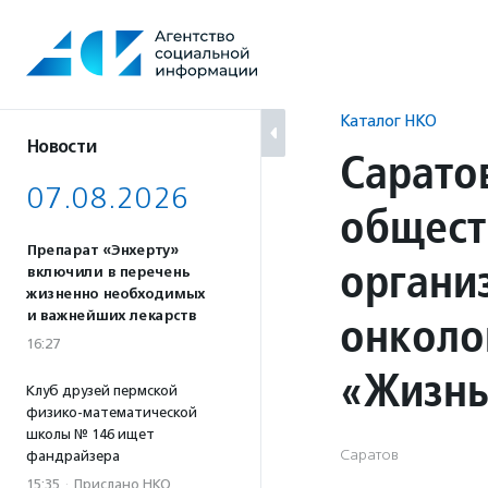
Перейти
к
содержанию
Каталог НКО
Новости
Сарато
07.08.2026
общест
Препарат «Энхерту»
органи
включили в перечень
жизненно необходимых
онколо
и важнейших лекарств
16:27
«Жизнь
Клуб друзей пермской
физико-математической
школы № 146 ищет
Саратов
фандрайзера
15:35
·
Прислано НКО