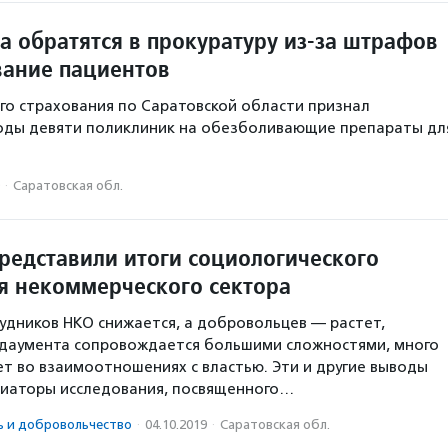
а обратятся в прокуратуру из-за штрафов
вание пациентов
о страхования по Саратовской области признал
оды девяти поликлиник на обезболивающие препараты дл
·
Саратовская обл.
представили итоги социологического
я некоммерческого сектора
удников НКО снижается, а добровольцев — растет,
даумента сопровождается большими сложностями, много
т во взаимоотношениях с властью. Эти и другие выводы
циаторы исследования, посвященного…
ь и доброволь­чест­во
·
04.10.2019
·
Саратовская обл.