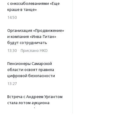
с онкозаболеваниями «Еще
краше в танце»
14:50
Организация «Продвижение»
и компания «Инва-Титан»
будут сотрудничать
13:30
·
Прислано НКО
Пенсионеры Самарской
области освоят правила
цифровой безопасности
13:27
Встреча с Андреем Ургантом
стала лотом аукциона
в поддержку фонда
«Бумажная птица»
11:45
·
Прислано НКО