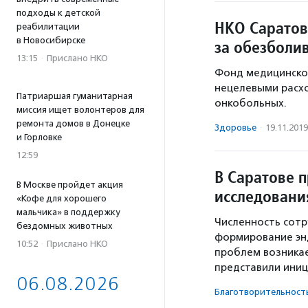
подходы к детской
НКО Саратов
реабилитации
в Новосибирске
за обезболи
13:15
·
Прислано НКО
Фонд медицинског
нецелевыми расх
Патриаршая гуманитарная
онкобольных.
миссия ищет волонтеров для
ремонта домов в Донецке
Здоровье
·
19.11.2019
и Горловке
12:59
В Саратове 
В Москве пройдет акция
исследовани
«Кофе для хорошего
мальчика» в поддержку
Численность сотр
бездомных животных
формирование эн
10:52
·
Прислано НКО
проблем возникае
представили ини
06.08.2026
Благотвори­тель­ност