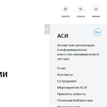
лента
поиск
меню
18+
АСИ
Экспертная организация
и информационное
агентство некоммерческого
сектора
О нас
ми
Контакты
Сотрудники
Мероприятия АСИ
Прислать новость
Полезная библиотека
Наши издания