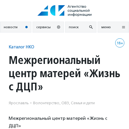
Перейти
к
содержанию
новости
сервисы
поиск
меню
18+
Каталог НКО
Межрегиональный
центр матерей «Жизнь
с ДЦП»
Ярославль
·
Волонтерство, ОВЗ, Семья и дети
Межрегиональный центр матерей «Жизнь с
ДЦП»