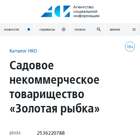
Перейти
к
содержанию
новости
сервисы
поиск
меню
18+
Каталог НКО
Садовое
некоммерческое
товарищество
«Золотая рыбка»
ИНН
2536220788