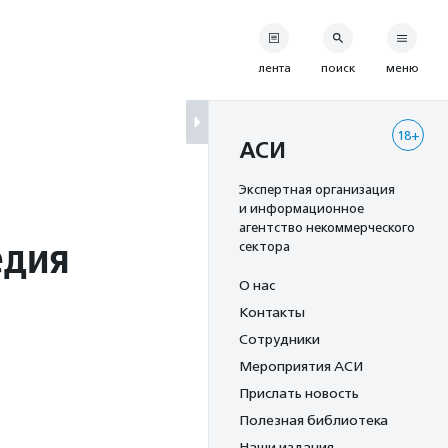
лента
поиск
меню
18+
АСИ
Экспертная организация
и информационное
агентство некоммерческого
едия
сектора
О нас
Контакты
Сотрудники
Мероприятия АСИ
Прислать новость
Полезная библиотека
Наши издания