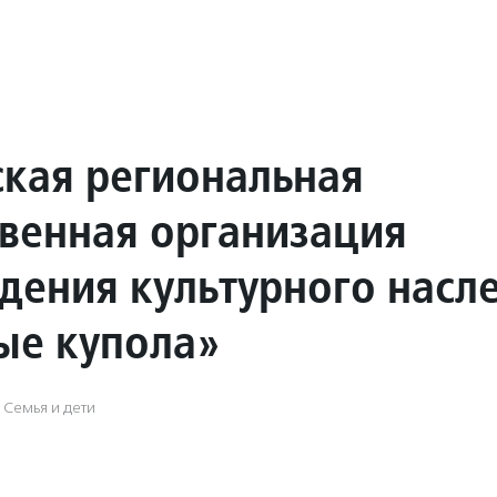
кая региональная
венная организация
дения культурного насл
ые купола»
, Семья и дети