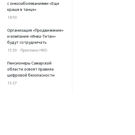
с онкозаболеваниями «Еще
краше в танце»
14:50
Организация «Продвижение»
и компания «Инва-Титан»
будут сотрудничать
13:30
·
Прислано НКО
Пенсионеры Самарской
области освоят правила
цифровой безопасности
13:27
Встреча с Андреем Ургантом
стала лотом аукциона
в поддержку фонда
«Бумажная птица»
11:45
·
Прислано НКО