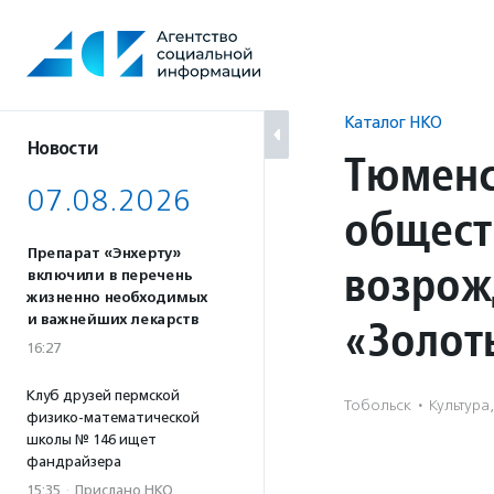
Перейти
к
содержанию
Каталог НКО
Новости
Тюменс
07.08.2026
общест
Препарат «Энхерту»
возрож
включили в перечень
жизненно необходимых
«Золот
и важнейших лекарств
16:27
Клуб друзей пермской
Тобольск
·
Культура
физико-математической
школы № 146 ищет
фандрайзера
15:35
·
Прислано НКО