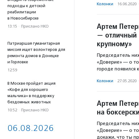
Колонки
·
16.06.2020
·
подходы к детской
реабилитации
в Новосибирске
Артем Петер
13:15
·
Прислано НКО
— отличный с
крупному»
Патриаршая гуманитарная
миссия ищет волонтеров для
Председатель ни
ремонта домов в Донецке
«Доверие» — о то
и Горловке
городе появился 
12:59
Колонки
·
27.05.2020
·
В Москве пройдет акция
«Кофе для хорошего
мальчика» в поддержку
Артем Петер
бездомных животных
на боксерск
10:52
·
Прислано НКО
Председатель ни
06.08.2026
«Доверие» — о то
докажи, что ты п