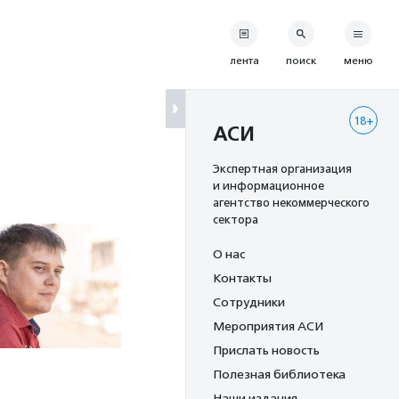
лента
поиск
меню
18+
АСИ
Экспертная организация
и информационное
агентство некоммерческого
сектора
О нас
Контакты
Сотрудники
Мероприятия АСИ
Прислать новость
Полезная библиотека
Наши издания