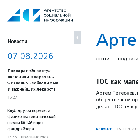
Перейти
к
содержанию
Арте
Новости
07.08.2026
·
ЛЕНТА
ПОДПИСА
Препарат «Энхерту»
включили в перечень
ТОС как мал
жизненно необходимых
и важнейших лекарств
Артем Петернев,
16:27
общественной орг
делать ТОСам в р
Клуб друзей пермской
физико-математической
школы № 146 ищет
фандрайзера
Колонки
·
18.11.2020
·
15:35
·
Прислано НКО