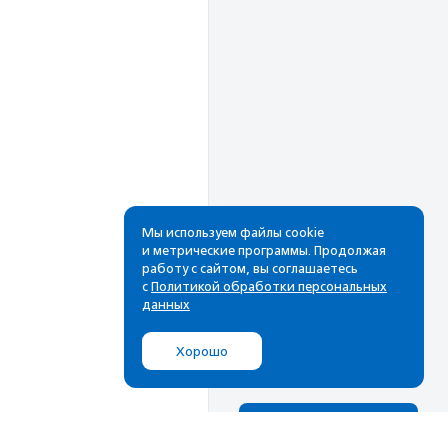
Мы используем файлы cookie
и метрические программы. Продолжая
Рассылка
работу с сайтом, вы соглашаетесь
с
Политикой обработки персональных
Cамые свежие новости,
данных
лучшие материалы в вашем
почтовом ящике
Хорошо
Подписаться