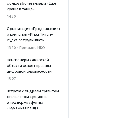
с онкозаболеваниями «Еще
краше в танце»
14:50
Организация «Продвижение»
и компания «Инва-Титан»
будут сотрудничать
13:30
·
Прислано НКО
Пенсионеры Самарской
области освоят правила
цифровой безопасности
13:27
Встреча с Андреем Ургантом
стала лотом аукциона
в поддержку фонда
«Бумажная птица»
11:45
·
Прислано НКО