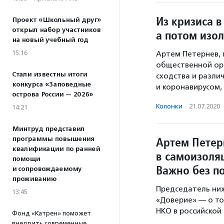
Из кризиса в
Проект «Школьный друг»
открыл набор участников
а потом изо
на новый учебный год
15:16
Артем Петернев,
общественной орг
Стали известны итоги
сходства и разли
конкурса «Заповедные
и коронавирусом,
острова России — 2026»
Колонки
·
21.07.2020
·
14:21
Минтруд представил
Артем Петер
программы повышения
квалификации по ранней
в самоизоля
помощи
Важно без по
и сопровождаемому
проживанию
Председатель ни
13:45
«Доверие» — о то
НКО в российской 
Фонд «Катрен» поможет
внедрить современные