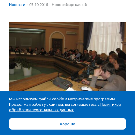
Новости
·
05.10.2016
·
Новосибирская обл.
Мы используем файлы cookie и метрические программы.
Муниципальные власти
Продолжая работу с сайтом, вы соглашаетесь с
Политикой
обработки персональных данных
Новосибирска займутся проблемой
кадров в НКО
Хорошо
В Новосибирске завершается форум социально