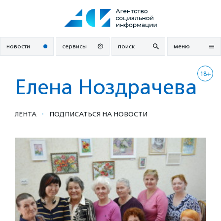
Перейти
к
содержанию
новости
сервисы
поиск
меню
18+
Елена Ноздрачева
·
ЛЕНТА
ПОДПИСАТЬСЯ НА НОВОСТИ