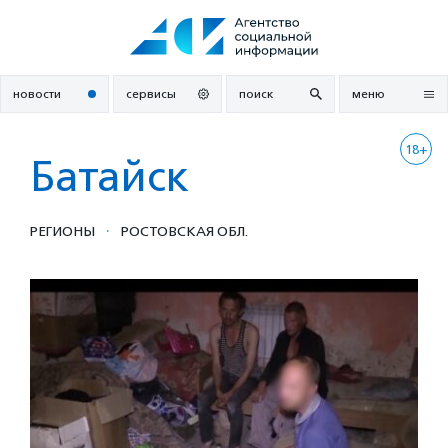
Перейти
к
содержанию
новости
сервисы
поиск
меню
18+
Батайск
·
РЕГИОНЫ
РОСТОВСКАЯ ОБЛ.