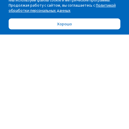
Мы используем файлы cookie и метрические программы.
Продолжая работу с сайтом, вы соглашаетесь с
Политикой
обработки персональных данных
Хорошо