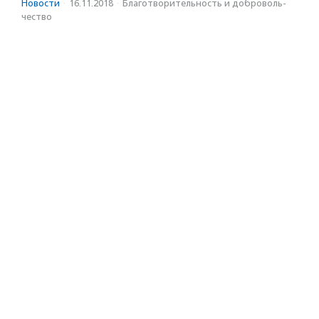
Новости
·
16.11.2018
·
Благотвори­тель­ность и доброволь­
чест­во