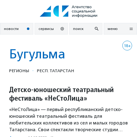
Перейти
к
содержанию
новости
сервисы
поиск
меню
18+
Бугульма
·
РЕГИОНЫ
РЕСП. ТАТАРСТАН
Детско-юношеский театральный
фестиваль «НеСтоЛица»
«НеСтоЛица» — первый республиканский детско-
юношеский театральный фестиваль для
любительских коллективов из сел и малых городов
Татарстана. Свои спектакли творческие студии…