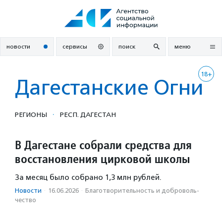
Перейти
к
содержанию
новости
сервисы
поиск
меню
18+
Дагестанские Огни
·
РЕГИОНЫ
РЕСП. ДАГЕСТАН
В Дагестане собрали средства для
восстановления цирковой школы
За месяц было собрано 1,3 млн рублей.
Новости
·
16.06.2026
·
Благотвори­тель­ность и доброволь­
чест­во