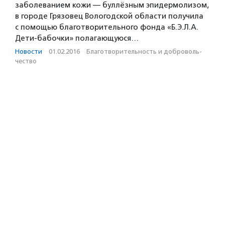
заболеванием кожи — буллёзным эпидермолизом,
в городе Грязовец Вологодской области получила
с помощью благотворительного фонда «Б.Э.Л.А.
Дети-бабочки» полагающуюся…
Новости
·
01.02.2016
·
Благотвори­тель­ность и доброволь­
чест­во