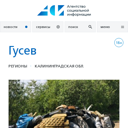
Перейти
к
содержанию
новости
сервисы
поиск
меню
18+
Гусев
·
РЕГИОНЫ
КАЛИНИНГРАДСКАЯ ОБЛ.