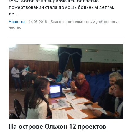
45%. Абсолютно лидирующей областью
пожертвований стала помощь больным детям,
ее…
Новости
·
14.05.2018
·
Благотвори­тель­ность и доброволь­
чест­во
На острове Ольхон 12 проектов