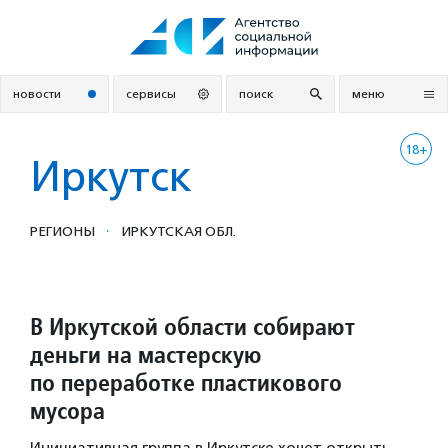
Перейти
к
содержанию
новости
сервисы
поиск
меню
18+
Иркутск
·
РЕГИОНЫ
ИРКУТСКАЯ ОБЛ.
В Иркутской области собирают
деньги на мастерскую
по переработке пластикового
мусора