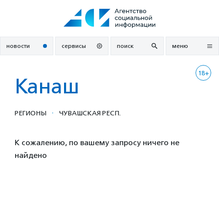
Перейти
к
содержанию
новости
сервисы
поиск
меню
18+
Канаш
·
РЕГИОНЫ
ЧУВАШСКАЯ РЕСП.
К сожалению, по вашему запросу ничего не
найдено