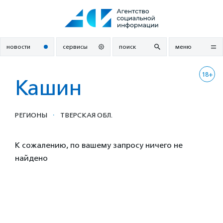
Перейти
к
содержанию
новости
сервисы
поиск
меню
18+
Кашин
·
РЕГИОНЫ
ТВЕРСКАЯ ОБЛ.
К сожалению, по вашему запросу ничего не
найдено