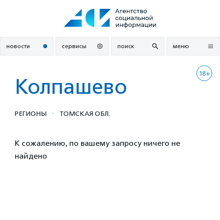
Перейти
к
содержанию
новости
сервисы
поиск
меню
18+
Колпашево
·
РЕГИОНЫ
ТОМСКАЯ ОБЛ.
К сожалению, по вашему запросу ничего не
найдено