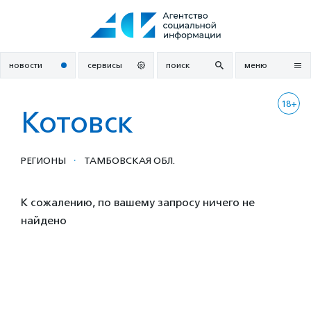
Перейти
к
содержанию
новости
сервисы
поиск
меню
18+
Котовск
·
РЕГИОНЫ
ТАМБОВСКАЯ ОБЛ.
К сожалению, по вашему запросу ничего не
найдено