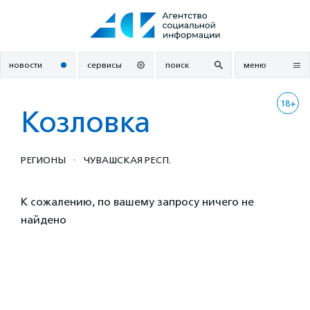
Перейти
к
содержанию
новости
сервисы
поиск
меню
18+
Козловка
·
РЕГИОНЫ
ЧУВАШСКАЯ РЕСП.
К сожалению, по вашему запросу ничего не
найдено