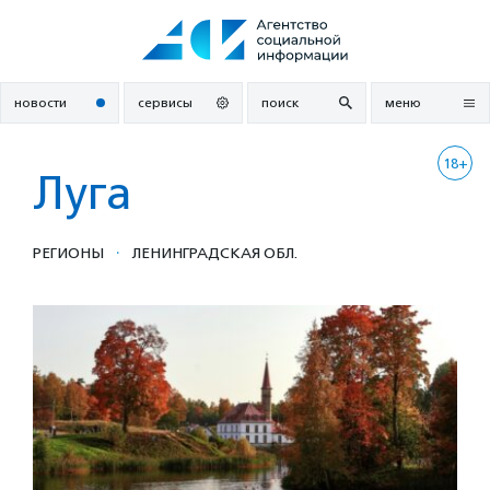
Перейти
к
содержанию
новости
сервисы
поиск
меню
18+
Луга
·
РЕГИОНЫ
ЛЕНИНГРАДСКАЯ ОБЛ.