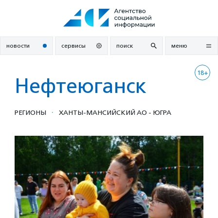
Перейти
к
содержанию
новости
сервисы
поиск
меню
18+
Нефтеюганск
·
РЕГИОНЫ
ХАНТЫ-МАНСИЙСКИЙ АО - ЮГРА