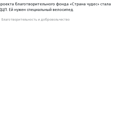
проекта благотворительного фонда «Страна чудес» стала
ДЦП. Ей нужен специальный велосипед.
·
Благотвори­тель­ность и доброволь­чест­во