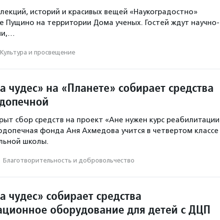
 лекций, историй и красивых вещей «Наукоградостно»
де Пущино на территории Дома ученых. Гостей ждут научно-
ии,…
Культура и просвещение
а чудес» на «Планете» собирает средства
одопечной
рыт сбор средств на проект «Ане нужен курс реабилитации
одопечная фонда Аня Ахмедова учится в четвертом классе
ьной школы.
·
Благотвори­тель­ность и доброволь­чест­во
а чудес» собирает средства
ационное оборудование для детей с ДЦП