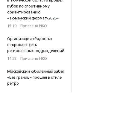
В Тюменской области прошел
кубок по спортивному
ориентированию
«Тюменский формат-2026»
15:19
·
Прислано НКО
Организация «Радость»
открывает сеть
региональных подразделений
14:25
·
Прислано НКО
Московский юбилейный забег
«Без границ» прошел в стиле
ретро
13:30
·
Прислано НКО
Совфед поддержал
инициативу о бесплатной
юридической помощи
сиротам старше 23 лет
13:19