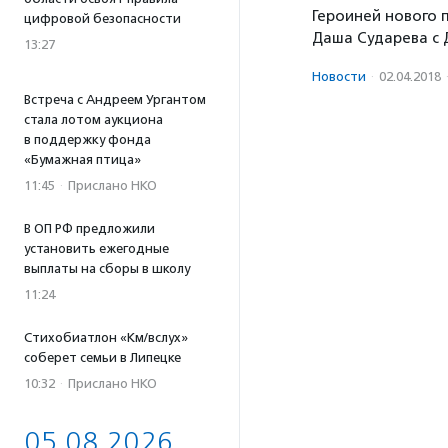
Героиней нового 
цифровой безопасности
Даша Сударева с 
13:27
Новости
·
02.04.2018
Встреча с Андреем Ургантом
стала лотом аукциона
в поддержку фонда
«Бумажная птица»
11:45
·
Прислано НКО
В ОП РФ предложили
установить ежегодные
выплаты на сборы в школу
11:24
Стихобиатлон «Км/вслух»
соберет семьи в Липецке
10:32
·
Прислано НКО
05.08.2026