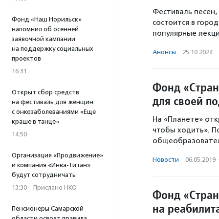
Фестиваль песен,
Фонд «Наш Норильск»
состоится в горо
напомнил об осенней
популярные лекц
заявочной кампании
на поддержку социальных
Анонсы
·
25.10.2024
·
проектов
16:31
Фонд «Стран
Открыт сбор средств
для своей п
на фестиваль для женщин
с онкозаболеваниями «Еще
На «Планете» отк
краше в танце»
чтобы ходить». П
14:50
общеобразовател
Организация «Продвижение»
Новости
·
06.05.2019
и компания «Инва-Титан»
будут сотрудничать
13:30
·
Прислано НКО
Фонд «Стран
на реабилит
Пенсионеры Самарской
области освоят правила