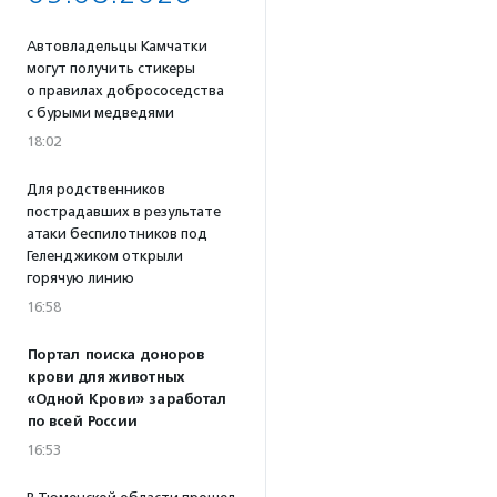
Автовладельцы Камчатки
могут получить стикеры
о правилах добрососедства
с бурыми медведями
18:02
Для родственников
пострадавших в результате
атаки беспилотников под
Геленджиком открыли
горячую линию
16:58
Портал поиска доноров
крови для животных
«Одной Крови» заработал
по всей России
16:53