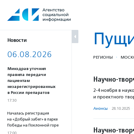
Перейти
к
содержанию
Пущ
Новости
06.08.2026
·
РЕГИОНЫ
МОСКО
Минздрав уточнил
правила передачи
Научно-твор
пациентам
незарегистрированных
2-4 ноября в нау
в России препаратов
и проектного тво
17:30
Анонсы
·
28.10.2025
·
Началась регистрация
на «Добрый забег» в парке
Победы на Поклонной горе
Научно-твор
17:00