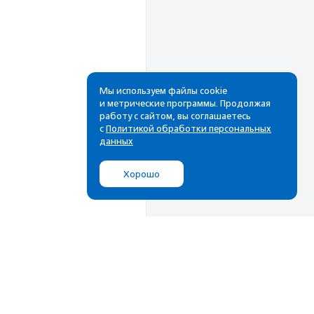
Мы используем файлы cookie
и метрические программы. Продолжая
работу с сайтом, вы соглашаетесь
Рассылка
с
Политикой обработки персональных
данных
Cамые свежие новости,
лучшие материалы в вашем
Хорошо
почтовом ящике
Подписаться