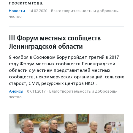
проектом года.
Новости
·
14.02.2020
·
Благотвори­тель­ность и доброволь­
чест­во
III Форум местных сообществ
Ленинградской области
9 ноября в Сосновом Бору пройдет третий в 2017
году Форум местных сообществ Ленинградской
области с участием представителей местных
сообществ, некоммерческих организаций, сельских
старост, СМИ, ресурсных центров НКО…
Анонсы
·
07.11.2017
·
Благотвори­тель­ность и доброволь­
чест­во