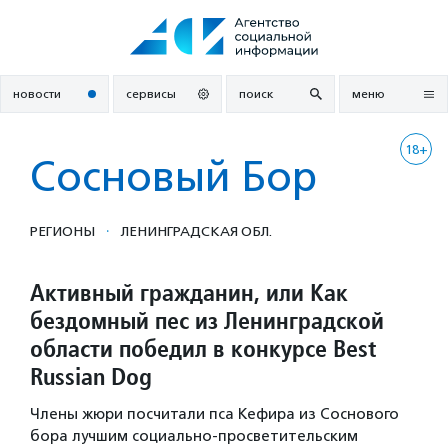
Перейти
к
содержанию
новости
сервисы
поиск
меню
18+
Сосновый Бор
·
РЕГИОНЫ
ЛЕНИНГРАДСКАЯ ОБЛ.
Активный гражданин, или Как
бездомный пес из Ленинградской
области победил в конкурсе Best
Russian Dog
Члены жюри посчитали пса Кефира из Соснового
бора лучшим социально-просветительским