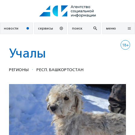
Перейти
к
содержанию
новости
сервисы
поиск
меню
18+
Учалы
·
РЕГИОНЫ
РЕСП. БАШКОРТОСТАН