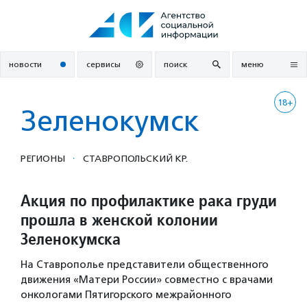
Перейти
к
содержанию
новости
сервисы
поиск
меню
18+
Зеленокумск
·
РЕГИОНЫ
СТАВРОПОЛЬСКИЙ КР.
Акция по профилактике рака груди
прошла в женской колонии
Зеленокумска
На Ставрополье представители общественного
движения «Матери России» совместно с врачами
онкологами Пятигорского межрайонного