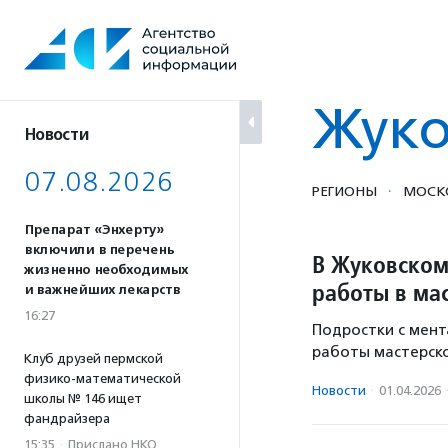
Перейти
к
содержанию
Жуко
Новости
07.08.2026
·
РЕГИОНЫ
МОСКО
Препарат «Энхерту»
включили в перечень
В Жуковском
жизненно необходимых
работы в ма
и важнейших лекарств
16:27
Подростки с мент
работы мастерско
Клуб друзей пермской
физико-математической
Новости
·
01.04.2026
школы № 146 ищет
фандрайзера
15:35
·
Прислано НКО