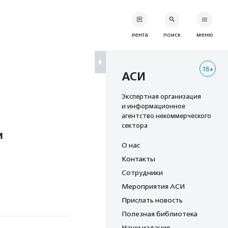
лента
поиск
меню
18+
АСИ
Экспертная организация
и информационное
агентство некоммерческого
сектора
и
О нас
Контакты
Сотрудники
Мероприятия АСИ
Прислать новость
Полезная библиотека
Наши издания