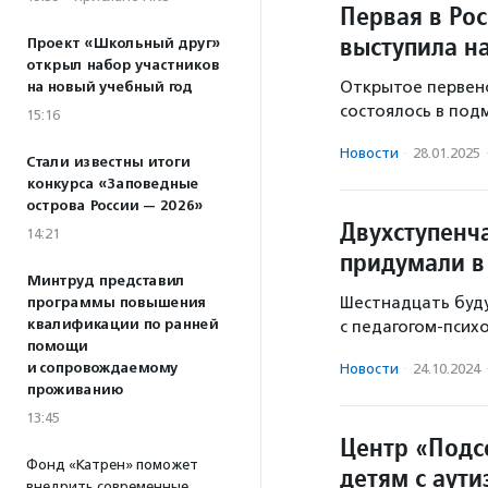
Первая в Ро
выступила н
Проект «Школьный друг»
открыл набор участников
Открытое первен
на новый учебный год
состоялось в под
15:16
Новости
·
28.01.2025
Стали известны итоги
конкурса «Заповедные
острова России — 2026»
Двухступенч
14:21
придумали в
Минтруд представил
Шестнадцать буду
программы повышения
квалификации по ранней
с педагогом-психо
помощи
и сопровождаемому
Новости
·
24.10.2024
проживанию
13:45
Центр «Подс
Фонд «Катрен» поможет
детям с аут
внедрить современные