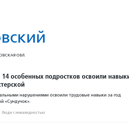
вский
ВСКАЯ ОБЛ.
 14 особенных подростков освоили навык
стерской
альными нарушениями освоили трудовые навыки за год
й «Сундучок».
·
Люди с инвалидностью