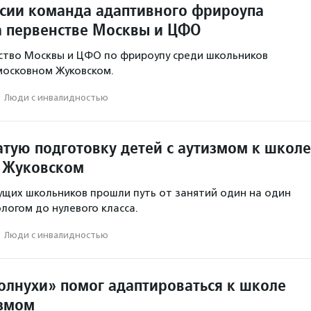
ссии команда адаптивного фрироупа
а первенстве Москвы и ЦФО
ство Москвы и ЦФО по фрироупу среди школьников
московном Жуковском.
·
Люди с инвалидностью
атую подготовку детей с аутизмом к школе
 Жуковском
щих школьников прошли путь от занятий один на один
логом до нулевого класса.
·
Люди с инвалидностью
олнухи» помог адаптироваться к школе
измом