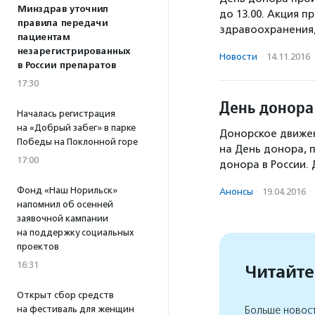
Минздрав уточнил
до 13.00. Акция 
правила передачи
здравоохранения
пациентам
незарегистрированных
Новости
·
14.11.2016
в России препаратов
17:30
День донора
Началась регистрация
на «Добрый забег» в парке
Донорское движени
Победы на Поклонной горе
на День донора, 
17:00
донора в России.
Фонд «Наш Норильск»
Анонсы
·
19.04.2016
·
напомнил об осенней
заявочной кампании
на поддержку социальных
проектов
16:31
Читайте
Открыт сбор средств
на фестиваль для женщин
Больше новос