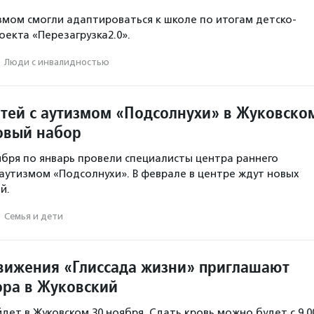
змом смогли адаптироваться к школе по итогам детско-
оекта «Перезагрузка2.0».
·
Люди с инвалидностью
етей с аутизмом «Подсолнухи» в Жуковско
овый набор
тября по январь провели специалисты центра раннего
 аутизмом «Подсолнухи». В феврале в центре ждут новых
й.
·
Семья и дети
вижения «Глиссада жизни» приглашают
ора в Жуковский
дет в Жуковском 30 ноября. Сдать кровь можно будет с 9.0