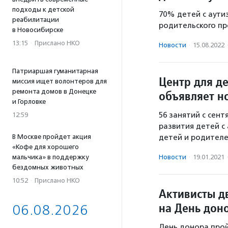
подходы к детской
70% детей с аути
реабилитации
родительского пр
в Новосибирске
13:15
·
Прислано НКО
Новости
·
15.08.2022
Патриаршая гуманитарная
Центр для д
миссия ищет волонтеров для
ремонта домов в Донецке
объявляет н
и Горловке
56 занятий с сен
12:59
развития детей с
В Москве пройдет акция
детей и родителе
«Кофе для хорошего
мальчика» в поддержку
Новости
·
19.01.2021
бездомных животных
10:52
·
Прислано НКО
Активисты д
на День дон
06.08.2026
День донора прой