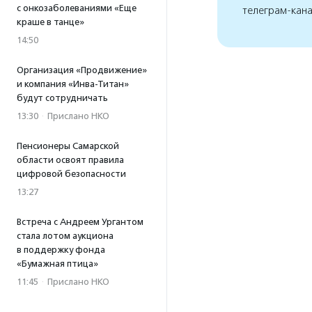
с онкозаболеваниями «Еще
телеграм-кан
краше в танце»
14:50
Организация «Продвижение»
и компания «Инва-Титан»
будут сотрудничать
13:30
·
Прислано НКО
Пенсионеры Самарской
области освоят правила
цифровой безопасности
13:27
Встреча с Андреем Ургантом
стала лотом аукциона
в поддержку фонда
«Бумажная птица»
11:45
·
Прислано НКО