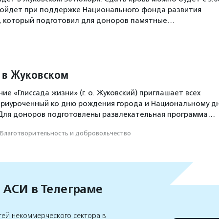
пройдет при поддержке Национального фонда развития
, который подготовил для доноров памятные…
 в Жуковском
е «Глиссада жизни» (г. о. Жуковский) приглашает всех
приуроченный ко дню рождения города и Национальному д
 Для доноров подготовлены развлекательная программа…
Благотвори­тель­ность и доброволь­чест­во
 АСИ в Телеграме
тей некоммерческого сектора в