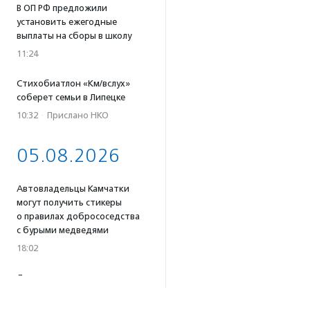
В ОП РФ предложили
установить ежегодные
выплаты на сборы в школу
11:24
Стихобиатлон «Км/вслух»
соберет семьи в Липецке
10:32
·
Прислано НКО
05.08.2026
Автовладельцы Камчатки
могут получить стикеры
о правилах добрососедства
с бурыми медведями
18:02
Для родственников
пострадавших в результате
атаки беспилотников под